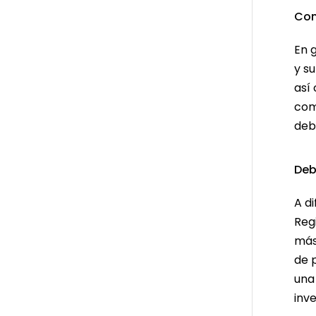
Con
En 
y s
así
com
deb
Deb
A di
Reg
más
de 
una
inv