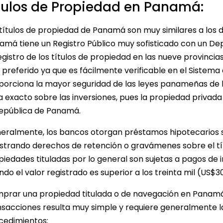
tulos de Propiedad en Panamá:
 títulos de propiedad de Panamá son muy similares a los d
amá tiene un Registro Público muy sofisticado con un D
egistro de los títulos de propiedad en las nueve provincias 
o preferido ya que es fácilmente verificable en el Sistem
porciona la mayor seguridad de las leyes panameñas de b
ta exacto sobre las inversiones, pues la propiedad privada
República de Panamá.
eralmente, los bancos otorgan préstamos hipotecarios s
istrando derechos de retención o gravámenes sobre el tí
piedades tituladas por lo general son sujetas a pagos de
ndo el valor registrado es superior a los treinta mil (US$
prar una propiedad titulada o de navegación en Panamá 
nsacciones resulta muy simple y requiere generalmente la 
cedimientos: