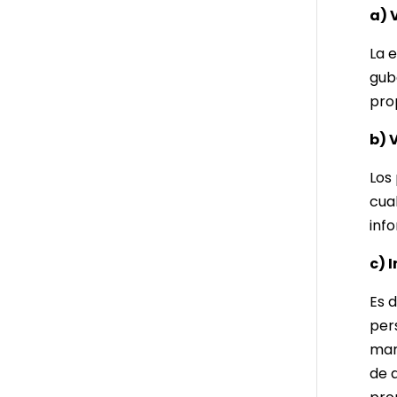
a) 
La 
gub
prop
b) 
Los 
cua
inf
c) 
Es 
per
mar
de a