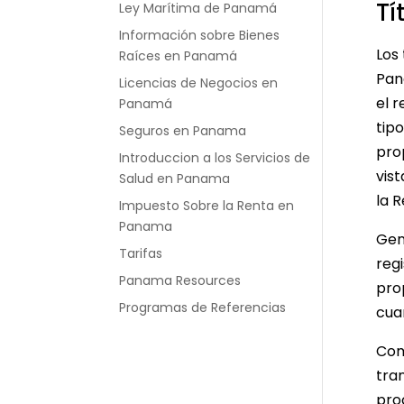
Tí
Ley Marítima de Panamá
Información sobre Bienes
Los
Raíces en Panamá
Pan
Licencias de Negocios en
el r
Panamá
tip
Seguros en Panama
pro
Introduccion a los Servicios de
vis
Salud en Panama
la 
Impuesto Sobre la Renta en
Panama
Gen
Tarifas
reg
Panama Resources
pro
Programas de Referencias
cua
Com
tra
pro