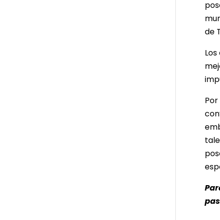
pos
mun
de 
Los
mejo
imp
Por
con
emb
tal
pos
esp
Par
pas