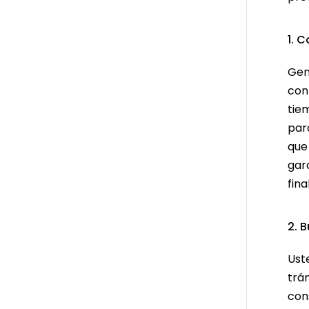
1. 
Gen
con
tie
par
que
gar
final
2. 
Ust
trám
cons