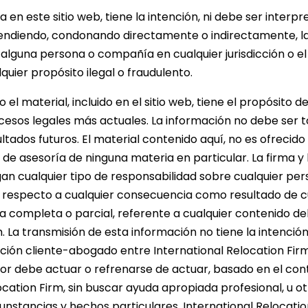
a en este sitio web, tiene la intención, ni debe ser inte
endiendo, condonando directamente o indirectamente, la e
 alguna persona o compañía en cualquier jurisdicción o e
quier propósito ilegal o fraudulento.
 el material, incluido en el sitio web, tiene el propósito d
cesos legales más actuales. La información no debe ser
ltados futuros. El material contenido aquí, no es ofrecido
o de asesoría de ninguna materia en particular. La firma y
gan cualquier tipo de responsabilidad sobre cualquier pe
 respecto a cualquier consecuencia como resultado de cu
a completa o parcial, referente a cualquier contenido del
. La transmisión de esta información no tiene la intención
ción cliente-abogado entre International Relocation Firm 
tor debe actuar o refrenarse de actuar, basado en el cont
ocation Firm, sin buscar ayuda apropiada profesional, u o
unstancias y hechos particulares. International Relocation