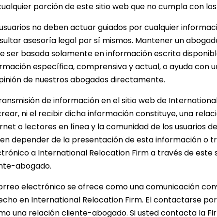
ualquier porción de este sitio web que no cumpla con los r
 usuarios no deben actuar guiados por cualquier informaci
sultar asesoría legal por sí mismos. Mantener un abogad
e ser basada solamente en información escrita disponible 
ormación específica, comprensiva y actual, o ayuda con u
opinión de nuestros abogados directamente.
ransmisión de información en el sitio web de Internationa
rear, ni el recibir dicha información constituye, una rela
rnet o lectores en línea y la comunidad de los usuarios de
en depender de la presentación de esta información o t
ctrónico a International Relocation Firm a través de este
ente-abogado.
correo electrónico se ofrece como una comunicación conv
echo en International Relocation Firm. El contactarse por
mo una relación cliente-abogado. Si usted contacta la Fi