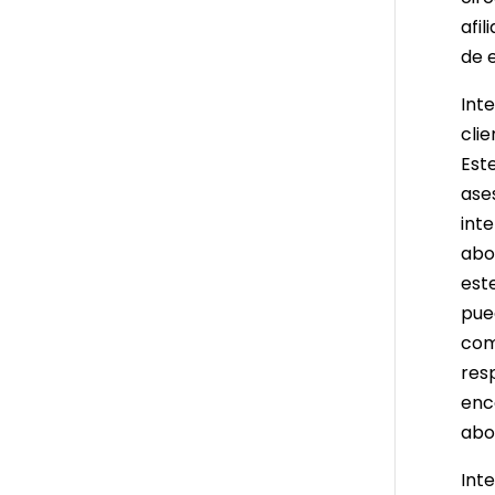
afi
de e
Inte
clie
Est
ases
int
abo
est
pue
com
resp
enc
abo
Int