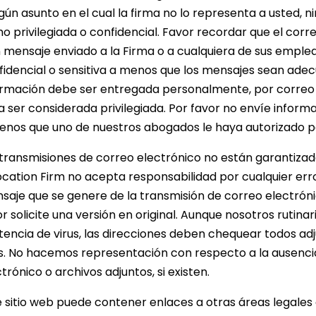
lgún asunto en el cual la firma no lo representa a usted,
o privilegiada o confidencial. Favor recordar que el corr
n mensaje enviado a la Firma o a cualquiera de sus empl
fidencial o sensitiva a menos que los mensajes sean ade
ormación debe ser entregada personalmente, por correo ex
a ser considerada privilegiada. Por favor no envíe inform
enos que uno de nuestros abogados le haya autorizado pa
 transmisiones de correo electrónico no están garantizada
ocation Firm no acepta responsabilidad por cualquier erro
aje que se genere de la transmisión de correo electrónico
or solicite una versión en original. Aunque nosotros ruti
stencia de virus, las direcciones deben chequear todos ad
us. No hacemos representación con respecto a la ausencia
trónico o archivos adjuntos, si existen.
e sitio web puede contener enlaces a otras áreas legales d