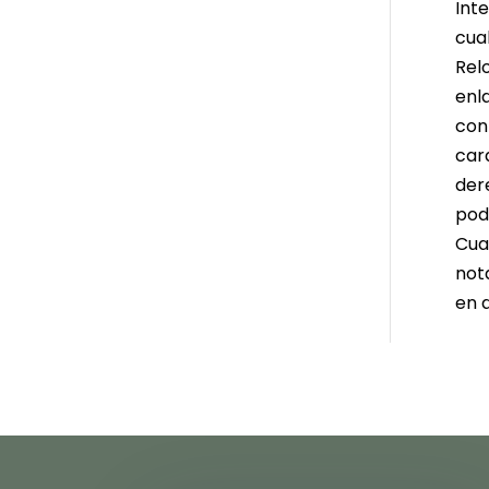
Inte
cua
Rel
enla
con
car
dere
pod
Cual
not
en d