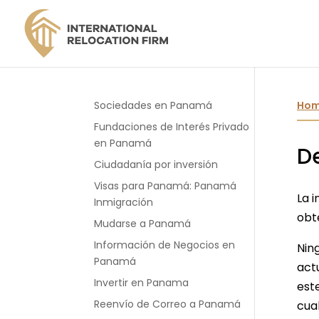
Sociedades en Panamá
Ho
Fundaciones de Interés Privado
en Panamá
D
Ciudadanía por inversión
Visas para Panamá: Panamá
La 
Inmigración
obt
Mudarse a Panamá
Información de Negocios en
Nin
Panamá
act
Invertir en Panama
est
Reenvío de Correo a Panamá
cual