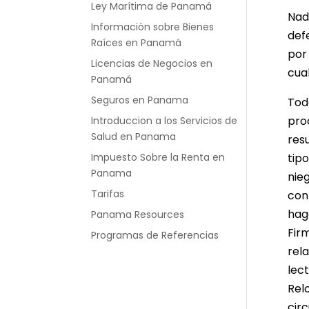
Ley Marítima de Panamá
Nad
Información sobre Bienes
def
Raíces en Panamá
por
Licencias de Negocios en
cual
Panamá
Seguros en Panama
Todo
pro
Introduccion a los Servicios de
Salud en Panama
resu
Impuesto Sobre la Renta en
tip
Panama
nie
Tarifas
con
hag
Panama Resources
Firm
Programas de Referencias
rela
lec
Rel
circ