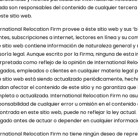
liada son responsables del contenido de cualquier tercer
ste sitio web.
rnational Relocation Firm provee a éste sitio web y sus ‘bl
ntes, subscripciones a internet, lectores en línea y su c
e sitio web contiene información de naturaleza general 
oría legal. Aunque escrito por la Firma, ninguna de esta 
erpretada como reflejo de la opinión de International Relo
gados, empleados o clientes en cualquier materia legal pa
e sitio web está siendo actualizado periódicamente, hecho
dan afectar el contenido de este sitio y no garantiza que
pleta o actualizada. International Relocation Firm no as
onsabilidad de cualquier error u omisión en el contenido 
ontrada en este sitio web, puede no reflejar la ley actual
gado antes de actuar o depender en cualquier informació
ernational Relocation Firm no tiene ningún deseo de repre