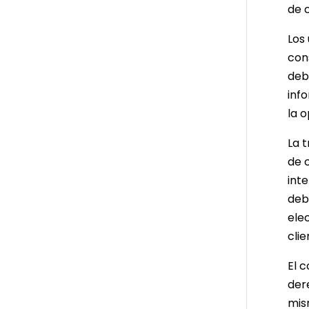
de c
Los
con
deb
inf
la 
La t
de c
inte
deb
ele
cli
El 
der
mis