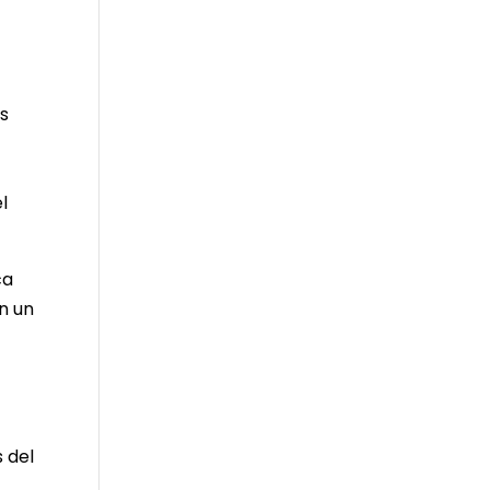
és
l
ca
n un
 del