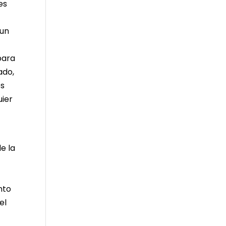
es
 un
para
ado,
os
uier
e la
nto
el