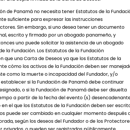
ón de Panamá no necesita tener Estatutos de la Fundaci
e suficiente para expresar las instrucciones
ectores. Sin embargo, si uno desea tener un documento
al, escrito y firmado por un abogado panameño, y
onces uno puede solicitar la asistencia de un abogado
e la Fundación. Los Estatutos de la Fundación
 que una Carta de Deseos ya que los Estatutos de la
te cómo los activos de la Fundación deben ser manejad
te como la muerte o incapacidad del Fundador, y/o
 establecer si la Fundación de Panamá debe continuar
designado, o si la Fundación de Panamá debe ser disuelta
iempo a partir de la fecha del evento (s) desencadenant
en el que los Estatutos de la Fundación deben ser escrito
tutos puede ser cambiado en cualquier momento después 
rada, según los deseos del Fundador o de los Protectore
r privados, o pueden ser registrados públicamente.